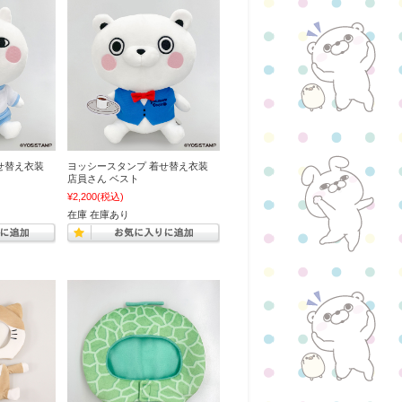
せ替え衣装
ヨッシースタンプ 着せ替え衣装
店員さん ベスト
¥2,200
(税込)
在庫 在庫あり