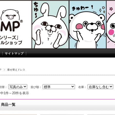
サイトマップ
P
着せ替えドレス
切替：
並び順：
在庫：
件中1件～20件を表示
商品一覧