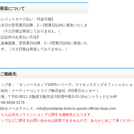
発送について
クレジットカード払い・代金引換】
注文日の翌営業日以降、2～3営業日以内に発送いたしま
。（※土日祝は発送しておりません。）
上記以外のお支払い方法】
入金確認後、翌営業日以降、2～3営業日以内に発送いた
ます。（※土日祝は発送しておりません。）
ご連絡先
ョップ名：「ヨッシースタンプ100%シリーズ」ライセンスグッズオフィシャルショ
営会社：イーディーコントライブ株式会社（ED受注センター ）
地：〒532-0011 大阪府大阪市淀川区西中島3-23-16セントランドビル6F
:06-6838-3179
合せメールアドレス：info@yosistamp-licence-goods-official-shop.com
こちらは当オンラインショップに関する連絡先となります。
タンプなどに関するお問い合わせは回答できませんので、あらかじめご了承ください