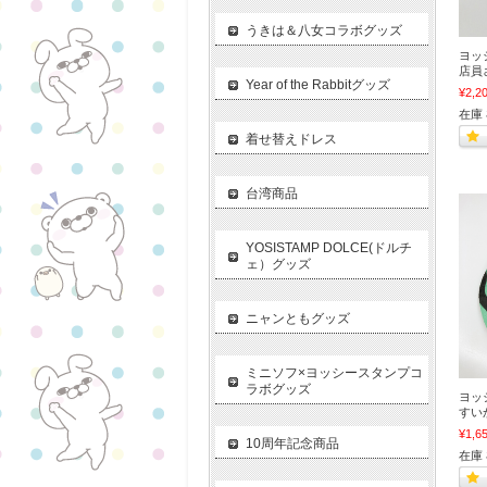
うきは＆八女コラボグッズ
ヨッ
店員
Year of the Rabbitグッズ
¥2,2
在庫
着せ替えドレス
台湾商品
YOSISTAMP DOLCE(ドルチ
ェ）グッズ
ニャンともグッズ
ミニソフ×ヨッシースタンプコ
ラボグッズ
ヨッ
すい
¥1,6
10周年記念商品
在庫