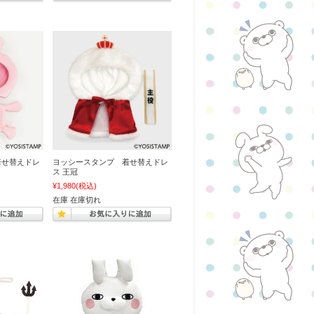
着せ替えドレ
ヨッシースタンプ 着せ替えドレ
ス 王冠
¥1,980
(税込)
在庫 在庫切れ