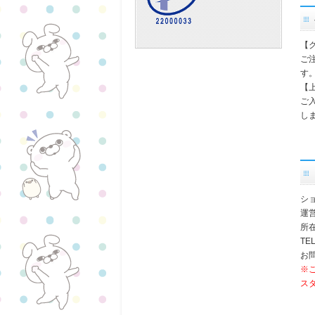
【
ご
す
【
ご
し
シ
運
所在
TEL
お問
※
ス