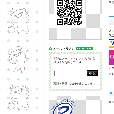
受付
ク
代
下記にメールアドレスを入力し登
録ボタンを押して下さい。
※
※
変更・解除・お知らせはこちら
全