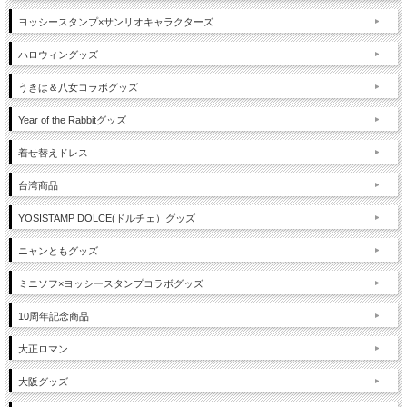
ヨッシースタンプ×サンリオキャラクターズ
ハロウィングッズ
うきは＆八女コラボグッズ
Year of the Rabbitグッズ
着せ替えドレス
台湾商品
YOSISTAMP DOLCE(ドルチェ）グッズ
ニャンともグッズ
ミニソフ×ヨッシースタンプコラボグッズ
10周年記念商品
大正ロマン
大阪グッズ