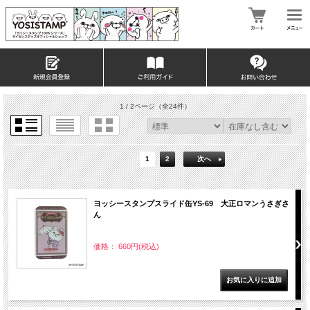
1 / 2ページ
（全24件）
1
2
次へ
ヨッシースタンプスライド缶YS-69 大正ロマンうさぎさ
ん
価格： 660円(税込)