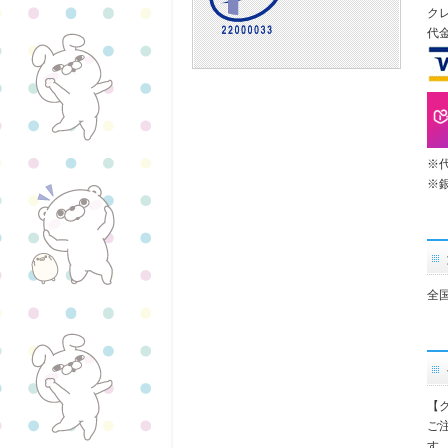
ク
代
※
※
全
【
ご
す