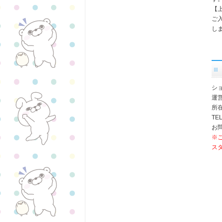
【
ご
し
シ
運
所在
TEL
お問
※
ス