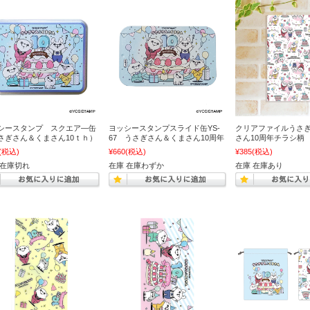
シースタンプ スクエア―缶
ヨッシースタンプスライド缶YS-
クリアファイルうさ
さぎさん＆くまさん10ｔｈ）
67 うさぎさん＆くまさん10周年
さん10周年チラシ柄
(税込)
¥660
(税込)
¥385
(税込)
 在庫切れ
在庫 在庫わずか
在庫 在庫あり