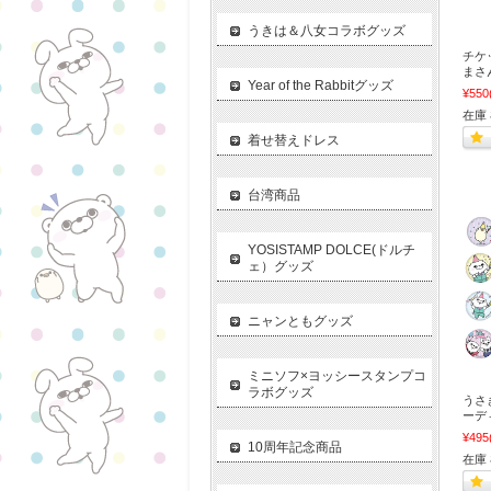
うきは＆八女コラボグッズ
チケ
まさ
Year of the Rabbitグッズ
¥550
在庫
着せ替えドレス
台湾商品
YOSISTAMP DOLCE(ドルチ
ェ）グッズ
ニャンともグッズ
ミニソフ×ヨッシースタンプコ
ラボグッズ
うさ
ーデ
¥495
10周年記念商品
在庫