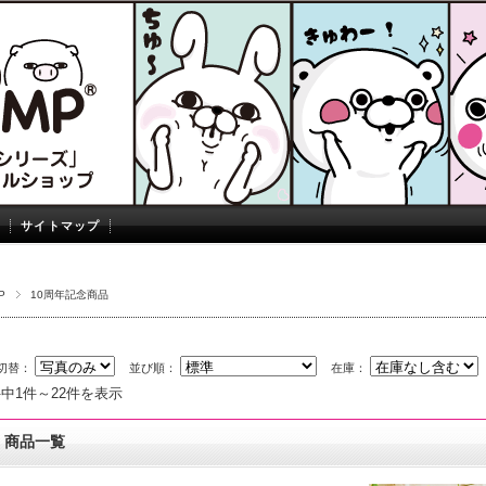
サイトマップ
P
10周年記念商品
切替：
並び順：
在庫：
件中1件～22件を表示
商品一覧