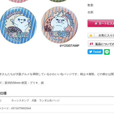
数量:
在庫:
返品について
ぎさんたちが大阪グルメを満喫しているかわいい缶バッジです。柄は４種類。どの柄かは開
ズ：直径約56mm 材質：ブリキ、紙
仕様
:
ヨッシスタンプ 大阪 ランダム缶バッジ
Ｎコード:
4571675902044