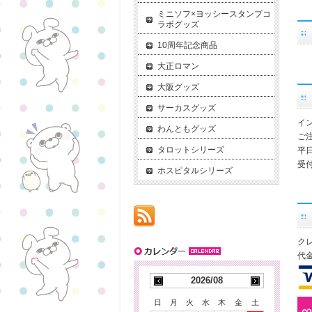
ミニソフ×ヨッシースタンプコ
ラボグッズ
10周年記念商品
大正ロマン
大阪グッズ
サーカスグッズ
イ
わんともグッズ
ご
タロットシリーズ
平
受付
ホスピタルシリーズ
ク
代
2026/08
日
月
火
水
木
金
土