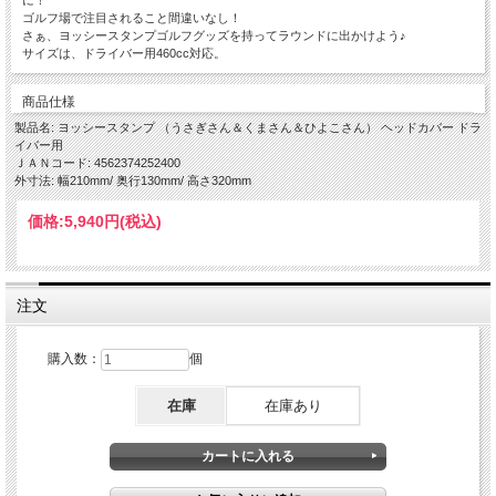
に！
ゴルフ場で注目されること間違いなし！
さぁ、ヨッシースタンプゴルフグッズを持ってラウンドに出かけよう♪
サイズは、ドライバー用460cc対応。
商品仕様
製品名: ヨッシースタンプ （うさぎさん＆くまさん＆ひよこさん） ヘッドカバー ドラ
イバー用
ＪＡＮコード: 4562374252400
外寸法: 幅210mm/ 奥行130mm/ 高さ320mm
価格:
5,940円
(税込)
注文
購入数：
個
在庫
在庫あり