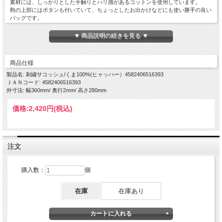
素材には、しっかりとした手触りとハリ感があるコットンを使用しています。
鞄の上部にはボタンも付いていて、ちょっとしたお出かけなどにも使い勝手の良い
バッグです。
▼ 商品説明の続きを見る ▼
サイズ：H28×W36cm（持ち手部分含めず）
素 材：コットン
商品仕様
製品名: 刺繍サコッシュ/くま100%(ヒャッハー）4582406516393
ＪＡＮコード: 4582406516393
外寸法: 幅360mm/ 奥行2mm/ 高さ280mm
価格:
2,420円
(税込)
注文
購入数：
個
在庫
在庫あり