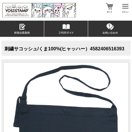
刺繍サコッシュ/くま100%(ヒャッハー）4582406516393