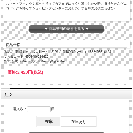
スマートフォンや文庫本を持ってカフェでゆっくり過ごしたい時、折りたたんだエ
コバッグを持ってショッピングセンターにお出掛けする時のお供にもぜひ♪
サイズ：H20×W30cm（持ち手部分含めず）
素 材：コットン
▼ 商品説明の続きを見る ▼
商品仕様
製品名: 刺繍キャンパストート（S)/うさぎ100%(ハート）4582406516423
ＪＡＮコード: 4582406516423
外寸法: 幅300mm/ 奥行100mm/ 高さ200mm
価格:
2,420円
(税込)
注文
購入数：
個
在庫
在庫あり