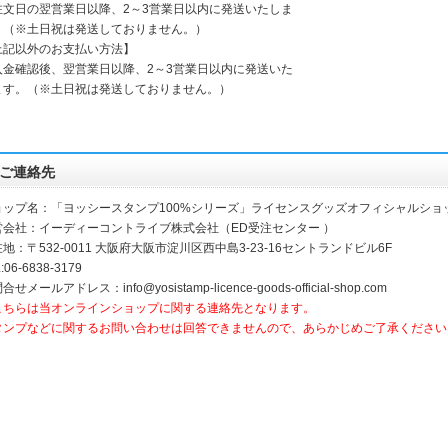
注文日の翌営業日以降、2～3営業日以内に発送いたしま
。（※土日祝は発送しておりません。）
上記以外のお支払い方法】
入金確認後、翌営業日以降、2～3営業日以内に発送いた
ます。（※土日祝は発送しておりません。）
ご連絡先
ョップ名：「ヨッシースタンプ100%シリーズ」ライセンスグッズオフィシャルショ
営会社：イーディーコントライブ株式会社（ED受注センター ）
地：〒532-0011 大阪府大阪市淀川区西中島3-23-16セントランドビル6F
:06-6838-3179
合せメールアドレス：info@yosistamp-licence-goods-official-shop.com
こちらは当オンラインショップに関する連絡先となります。
タンプなどに関するお問い合わせは回答できませんので、あらかじめご了承ください