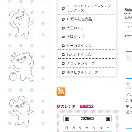
ミニソフ×ヨッシースタンプコ
商品
ラボグッズ
製品名
10周年記念商品
ＪＡ
大正ロマン
外寸法
大阪グッズ
サーカスグッズ
わんともグッズ
タロットシリーズ
ホスピタルシリーズ
イ
ご
平
受付
2026/08
日
月
火
水
木
金
土