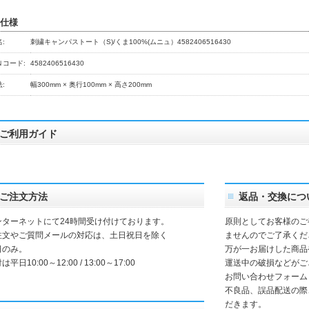
仕様
:
刺繍キャンパストート（S)/くま100%(ムニュ）4582406516430
Ｎコード:
4582406516430
:
幅300mm × 奥行100mm × 高さ200mm
ご利用ガイド
ご注文方法
返品・交換につ
ンターネットにて24時間受け付けております。
原則としてお客様のご
注文やご質問メールの対応は、土日祝日を除く
ませんのでご了承くだ
日のみ。
万が一お届けした商品
は平日10:00～12:00 / 13:00～17:00
運送中の破損などがご
お問い合わせフォーム
不良品、誤品配送の際
だきます。