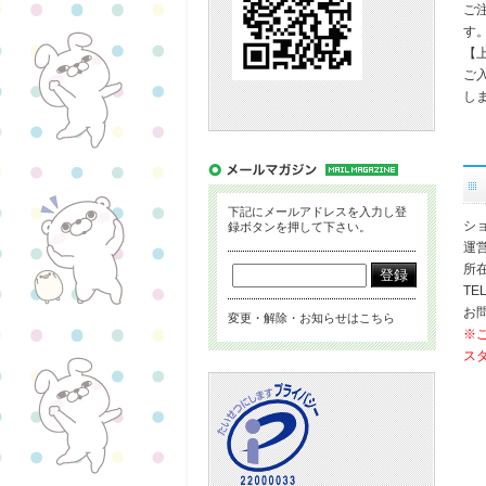
ご
す
【
ご
し
下記にメールアドレスを入力し登
シ
録ボタンを押して下さい。
運
所在
TEL
お問
変更・解除・お知らせはこちら
※
ス