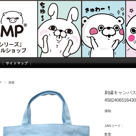
サイトマップ
P
雑貨
刺繍キャンパスト
4582406516430
価格:
JANコード：
数量: