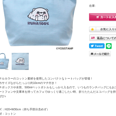
在庫:
返品について
テルカラーのコットン素材を使用したコンパクトなトートバッグが登場！
めサイズながらたっぷり約10cmのマチ付き！
チボックスや水筒、500mlペットボトルもしっかり入るので、いつものランチバッグにもお
ートフォンや文庫本を持ってカフェでゆっくり過ごしたい時、折りたたんだエコバッグを持
ぜひ♪
ズ：H20×W30cm（持ち手部分含めず）
材：コットン