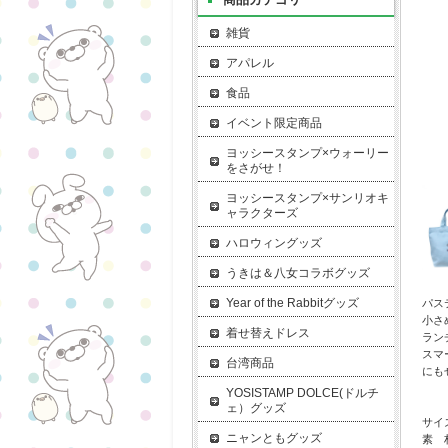
雑貨
アパレル
食品
イベント限定商品
ヨッシースタンプ×ウォーリー
をさがせ！
ヨッシースタンプ×サンリオキ
ャラクターズ
ハロウィングッズ
うきは＆八女コラボグッズ
Year of the Rabbitグッズ
パス
小さ
着せ替えドレス
ラン
スマ
台湾商品
にも
YOSISTAMP DOLCE(ドルチ
ェ）グッズ
サイ
ニャンともグッズ
素 