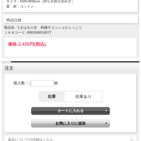
サイズ：H28×W36cm（持ち手部分含めず）
素 材：コットン
商品仕様
製品名: うきは＆八女 刺繍サコッシュひょっこり
ＪＡＮコード: 4582406516577
価格:
2,420円
(税込)
注文
購入数：
個
在庫
在庫あり
返品についての詳細はこちら