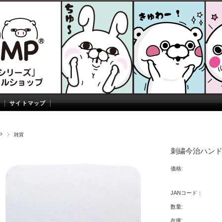
サイトマップ
P
雑貨
刺繍今治ハン
価格:
JANコード：
数量:
在庫: