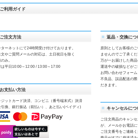
ご利用ガイド
ご注文方法
返品・交換につ
ンターネットにて24時間受け付けております。
原則としてお客様のご
注文やご質問メールの対応は、土日祝日を除く
ませんのでご了承くだ
日のみ。
万が一お届けした商品
は平日10:00～12:00 / 13:00～17:00
運送中の破損などがご
お問い合わせフォーム
不良品、誤品配送の際
だきます。
お支払い方法
レジットカード決済、コンビニ（番号端末式）決済
金引換、銀行振込（前払い）、あと払い(ペイディ)
キャンセルにつ
ご注文商品のキャンセ
が、メールかお電話に
ご注文番号をご連絡く
商品がすでに発送済み