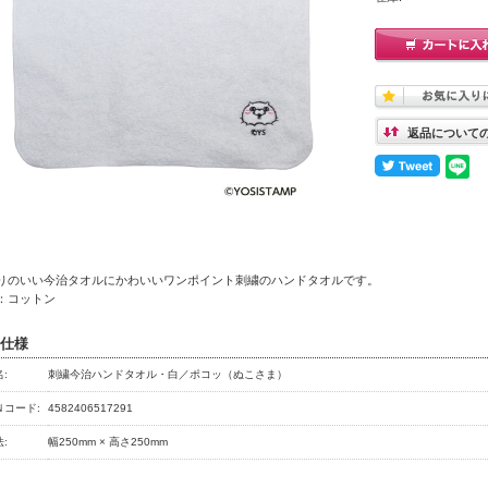
返品について
りのいい今治タオルにかわいいワンポイント刺繍のハンドタオルです。
：コットン
仕様
:
刺繍今治ハンドタオル・白／ポコッ（ぬこさま）
Ｎコード:
4582406517291
:
幅250mm × 高さ250mm