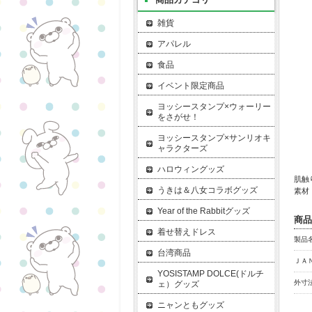
雑貨
アパレル
食品
イベント限定商品
ヨッシースタンプ×ウォーリー
をさがせ！
ヨッシースタンプ×サンリオキ
ャラクターズ
ハロウィングッズ
肌触
うきは＆八女コラボグッズ
素材
Year of the Rabbitグッズ
商品
着せ替えドレス
製品名
台湾商品
ＪＡ
YOSISTAMP DOLCE(ドルチ
外寸法
ェ）グッズ
ニャンともグッズ