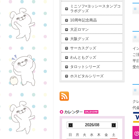
ミニソフ×ヨッシースタンプコ
ラボグッズ
10周年記念商品
大正ロマン
大阪グッズ
サーカスグッズ
イ
ご
わんともグッズ
平
タロットシリーズ
受付
ホスピタルシリーズ
ク
代
2026/08
日
月
火
水
木
金
土