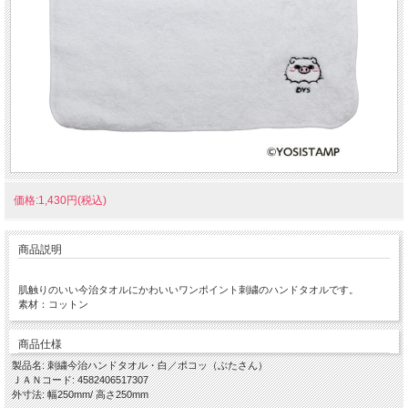
価格:1,430円(税込)
商品説明
肌触りのいい今治タオルにかわいいワンポイント刺繍のハンドタオルです。
素材：コットン
商品仕様
製品名: 刺繍今治ハンドタオル・白／ポコッ（ぶたさん）
ＪＡＮコード: 4582406517307
外寸法: 幅250mm/ 高さ250mm