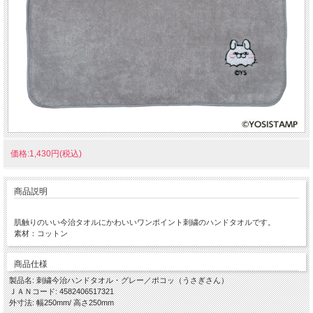
価格:1,430円(税込)
商品説明
肌触りのいい今治タオルにかわいいワンポイント刺繍のハンドタオルです。
素材：コットン
商品仕様
製品名: 刺繍今治ハンドタオル・グレー／ポコッ（うさぎさん）
ＪＡＮコード: 4582406517321
外寸法: 幅250mm/ 高さ250mm