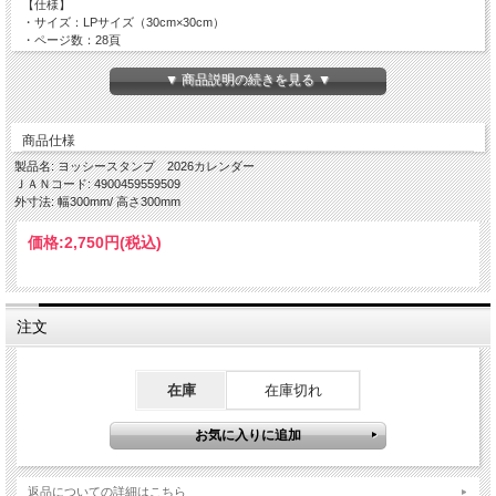
【仕様】
・サイズ：LPサイズ（30cm×30cm）
・ページ数：28頁
限定特典：ライセンスグッズ通販限定デザインのポストカードをプレゼント！
▼ 商品説明の続きを見る ▼
商品仕様
製品名: ヨッシースタンプ 2026カレンダー
ＪＡＮコード: 4900459559509
外寸法: 幅300mm/ 高さ300mm
価格:
2,750円
(税込)
注文
在庫
在庫切れ
返品についての詳細はこちら