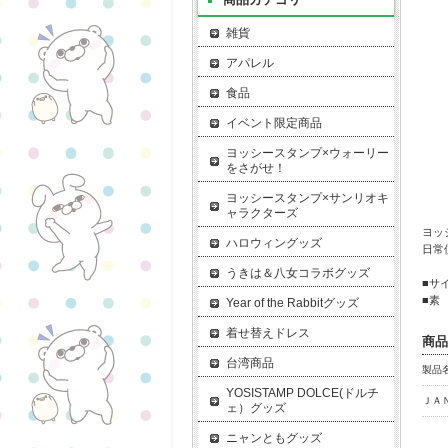
雑貨
アパレル
食品
イベント限定商品
ヨッシースタンプ×ウォーリー
をさがせ！
ヨッシースタンプ×サンリオキ
ャラクターズ
ヨッ
ハロウィングッズ
日常
うきは＆八女コラボグッズ
■サ
■素
Year of the Rabbitグッズ
着せ替えドレス
商品
台湾商品
製品名
YOSISTAMP DOLCE(ドルチ
ＪＡ
ェ）グッズ
ニャンともグッズ