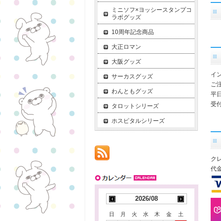
ミニソフ×ヨッシースタンプコ
ラボグッズ
10周年記念商品
大正ロマン
大阪グッズ
イ
サーカスグッズ
ご
わんともグッズ
平
受付
タロットシリーズ
ホスピタルシリーズ
ク
代
2026/08
日
月
火
水
木
金
土