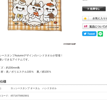
返品について
シースタンプAutumnデザインのハンドタオルが登場！
使いできるアイテムです。
イズ：約200mm角
 材：表／ポリエステル100％ 裏／綿100％
仕様
:
ヨッシースタンプ オータム ハンドタオル
Ｎコード:
4571675892901