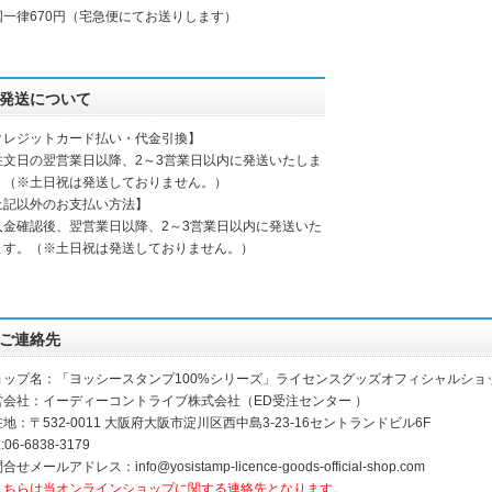
国一律670円（宅急便にてお送りします）
発送について
クレジットカード払い・代金引換】
注文日の翌営業日以降、2～3営業日以内に発送いたしま
。（※土日祝は発送しておりません。）
上記以外のお支払い方法】
入金確認後、翌営業日以降、2～3営業日以内に発送いた
ます。（※土日祝は発送しておりません。）
ご連絡先
ョップ名：「ヨッシースタンプ100%シリーズ」ライセンスグッズオフィシャルショ
営会社：イーディーコントライブ株式会社（ED受注センター ）
地：〒532-0011 大阪府大阪市淀川区西中島3-23-16セントランドビル6F
:06-6838-3179
合せメールアドレス：info@yosistamp-licence-goods-official-shop.com
こちらは当オンラインショップに関する連絡先となります。