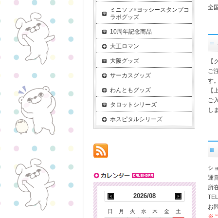
全
ミニソフ×ヨッシースタンプコ
ラボグッズ
10周年記念商品
大正ロマン
大阪グッズ
【
ご
サーカスグッズ
す
わんともグッズ
【
ご
タロットシリーズ
し
ホスピタルシリーズ
シ
運
所在
2026/08
TEL
お問
日
月
火
水
木
金
土
※