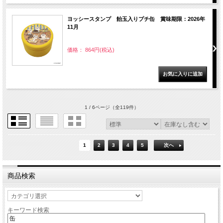
ヨッシースタンプ 飴玉入りプチ缶 賞味期限：2026年
11月
価格： 864円(税込)
1 / 6ページ
（全119件）
1
2
3
4
5
次へ
商品検索
キーワード検索