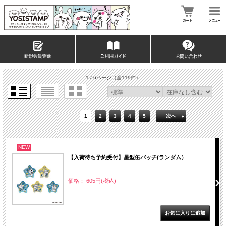
1 / 6ページ
（全119件）
1
2
3
4
5
次へ
NEW
【入荷待ち予約受付】星型缶バッチ(ランダム）
価格： 605円(税込)