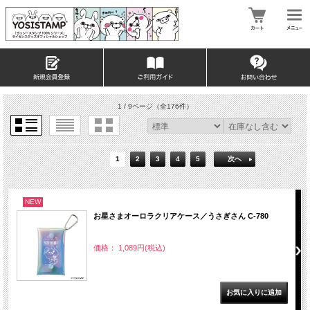
1 / 9ページ
（全176件）
1
2
3
4
5
次へ
NEW
お星さまオーロラクリアケース／うさぎさん C-780
価格： 1,089円(税込)